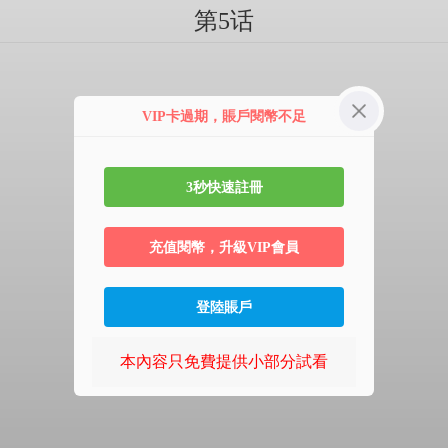
第5话
VIP卡過期，賬戶閱幣不足
3秒快速註冊
充值閱幣，升級VIP會員
登陸賬戶
本內容只免費提供小部分試看