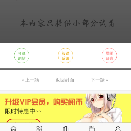
收藏
報錯
展開
網站
反饋
目錄
« 上一話
返回封面
下一話 »