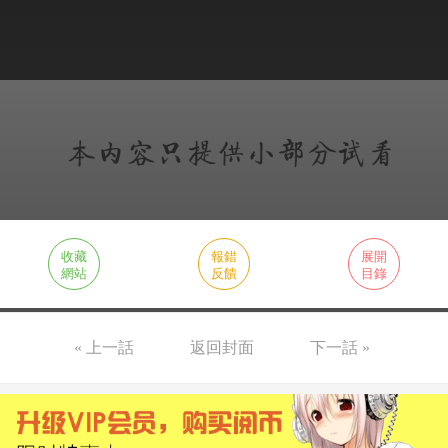
收藏
報錯
展開
網站
反饋
目錄
« 上一話
返回封面
下一話 »