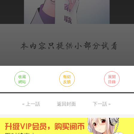
收藏
報錯
展開
網站
反饋
目錄
« 上一話
返回封面
下一話 »