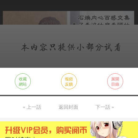
收藏
報錯
展開
網站
反饋
目錄
« 上一話
返回封面
下一話 »