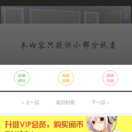
收藏
報錯
展開
網站
反饋
目錄
« 上一話
返回封面
下一話 »