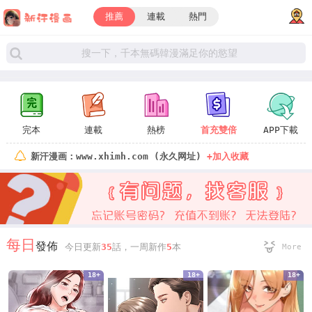
推薦
連載
熱門
完本
連載
熱榜
首充雙倍
APP下載
新汗漫画：www.xhimh.com (永久网址)
+加入收藏
每日
發佈
今日更新
35
話，一周新作
5
本
More
18+
18+
18+