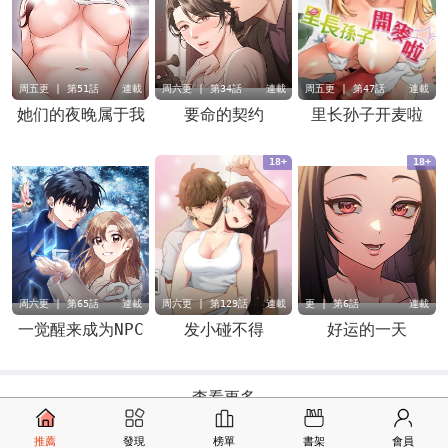
周五更 | 第51話
連載
周六更 | 第34話
連載
周五更 | 第47話
連載
她们的夜晚属于我
要命的契约
里长孙子开麦啦
18+
18+
周六更 | 第65話
連載
周六更 | 第129話
連載
更 | 第6話
連載
一觉醒来成为NPC
发小碰不得
好运的一天
查看更多
推薦
發現
榜單
書架
會員