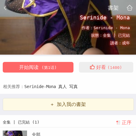
書架
Serinide - Mona
作者：
Serinide - Mona
狀態：
全集 |
已完結
讀者：
成年
开始阅读
好看
(第1话)
(1400)
相关推荐：
Serinide-Mona
真人
写真
+ 加入我の書架
正序
全集 | 已完結 (1)
全部