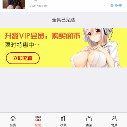
免费
2024/06/09
全集已完結
推薦
發現
榜單
書架
會員