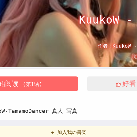
KuukoW -
作者：
KuukoW -
狀
始阅读
好看
(第1话)
oW-TamamoDancer
真人
写真
+ 加入我の書架