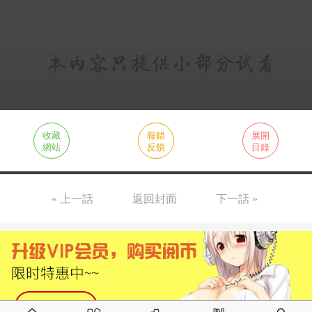
收藏
報錯
展開
網站
反饋
目錄
« 上一話
返回封面
下一話 »