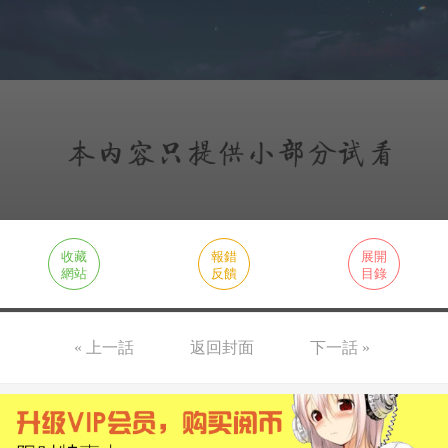
收藏
報錯
展開
網站
反饋
目錄
« 上一話
返回封面
下一話 »