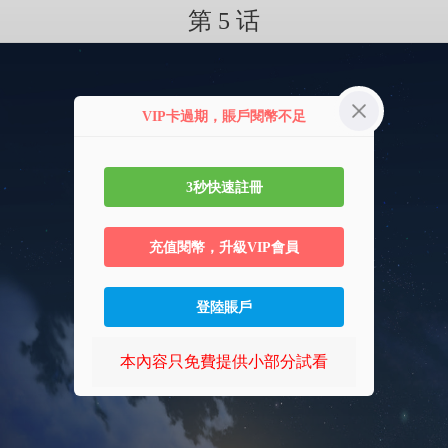
第 5 话
VIP卡過期，賬戶閱幣不足
3秒快速註冊
充值閱幣，升級VIP會員
登陸賬戶
本內容只免費提供小部分試看